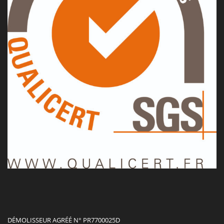
DÉMOLISSEUR AGRÉÉ N° PR7700025D