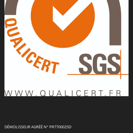
DÉMOLISSEUR AGRÉÉ N° PR7700025D