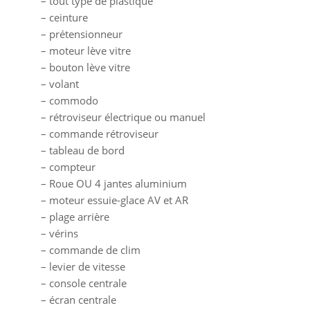
– tout type de plastique
– ceinture
– prétensionneur
– moteur lève vitre
– bouton lève vitre
– volant
– commodo
– rétroviseur électrique ou manuel
– commande rétroviseur
– tableau de bord
– compteur
– Roue OU 4 jantes aluminium
– moteur essuie-glace AV et AR
– plage arrière
– vérins
– commande de clim
– levier de vitesse
– console centrale
– écran centrale