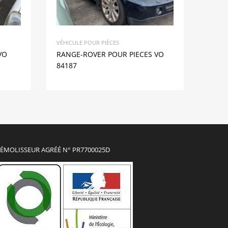
VÉHICULE POUR PIÈCES
VO
RANGE-ROVER POUR PIECES VO
84187
ÉMOLISSEUR AGRÉÉ N° PR7700025D